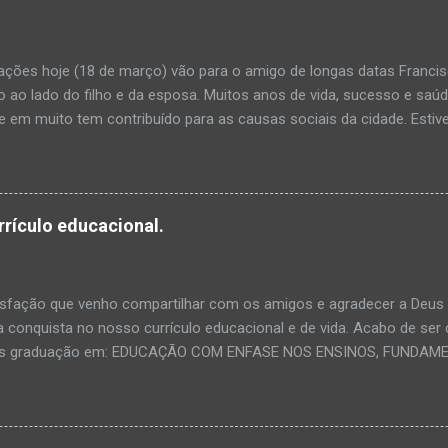
tações hoje (18 de março) vão para o amigo de longas datas Francis
o ao lado do filho e da esposa. Muitos anos de vida, sucesso e saúd
ue em muito tem contribuído para as causas sociais da cidade. Esti
 também na Rádio Curimataú e na Agreste FM em programas que ele 
Chiquinho.
rrículo educacional.
sfação que venho compartilhar com os amigos e agradecer a Deus e
 conquista no nosso currículo educacional e de vida. Acabo de ser 
s graduação em: EDUCAÇÃO COM ENFASE NOS ENSINOS, FUNDAMETA
dade Pitágoras Unopar - LATU SENSU, com duração de 400 horas, c
 histórico abaixo. Mais uma conquista de um degrau na minha vida