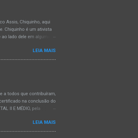
co Assis, Chiquinho, aqui
e. Chiquinho é um ativista
ve ao lado dele em algumas
participava conosco.
LEIA MAIS
 a todos que contribuíram,
certificado na conclusão do
L II E MÉDIO, pela
om aproveitamento
LEIA MAIS
 acadêmica.