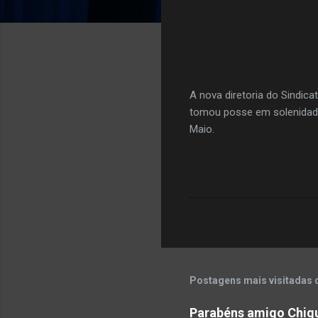
A nova diretoria do Sindic
tomou posse em solenidade 
Maio.
Postagens mais visitadas 
Parabéns amigo Chiq