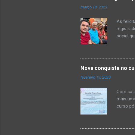
março 18, 2023
As felici
registrad
social q
delas. E
Abraços 
Nova conquista no cu
fevereiro 19, 2020
Com sati
mais uma
curso pó
Universi
conforme